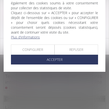
Droit de la famille, des personnes et de leur patri
également des cookies soumis à votre consentement
pour collecter des statistiques de visite.
Recevabilité de l’action en contestation de
ATTENTION, À COMPTER DU 20 JANVIER 2025,
Cliquez ci-dessous sur « ACCEPTER » pour accepter le
paternité
LE CABINET EST TRANSFÉRÉ À L'ADRESSE :
dépôt de l'ensemble des cookies ou sur « CONFIGURER
Lire la suite
19 Rue du Bastion
» pour choisir quels cookies nécessitant votre
76600 LE HAVRE
consentement seront déposés (cookies statistiques),
Droit de la famille, des personnes et de leur patri
avant de continuer votre visite du site.
Plus d'informations
Soutien financier -Une aide universelle
d’urgence est mise en place pour les
OK
CONFIGURER
REFUSER
victimes de violences conjugales
Lire la suite
ACCEPTER
Droit de la famille, des personnes et de leur patri
Testament olographe non daté et éléments
intrinsèques permettant d’établir sa validité
Lire la suite
Droit de la famille, des personnes et de leur patri
Liquidation du régime de la séparation de