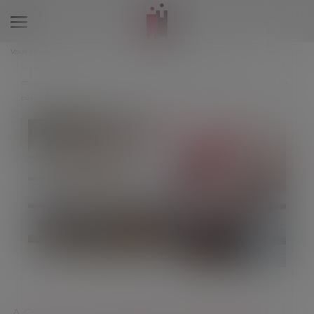
Ouvrir
le
Vous êtes ici :
Accueil
menu
Action en remboursement d’une somme due : absence de
condamnation à une double exécution lorsque les intérêts portent sur deux
périodes distinctes