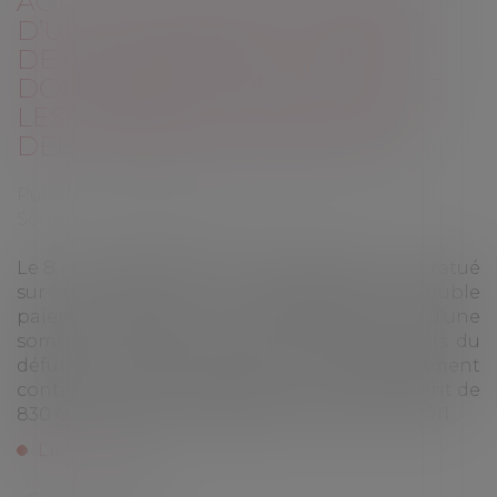
ACTION EN REMBOURSEMENT
D’UNE SOMME DUE : ABSENCE
DE CONDAMNATION À UNE
DOUBLE EXÉCUTION LORSQUE
LES INTÉRÊTS PORTENT SUR
DEUX PÉRIODES DISTINCTES
Publié le :
29/11/2023
Source :
www.lemag-juridique.com
Le 8 novembre 2023, la Cour de cassation a statué
sur une affaire de contestation de double
paiement, portant sur le remboursement d’une
somme due. Dans les faits, la veuve et le fils du
défunt ont initié une action en remboursement
contre une personne ayant reçu un versement de
830 000 euros du trépassé, les 19 et 20 avril 2011...
Lire la suite