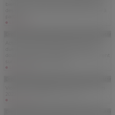
biens : la juridiction saisie doit déterminer
des éléments actifs et passifs de la masse à
partager
Lire la suite
Droit de la famille, des personnes et de leur patri
Action en remboursement d’une somme
due : absence de condamnation à une
double exécution lorsque les intérêts portent
sur deux périodes distinctes
Lire la suite
Droit de la famille, des personnes et de leur patri
Violences conjugales : 244.000 victimes en
2022, en hausse de 15% sur un an
Lire la suite
Droit de la famille, des personnes et de leur patri