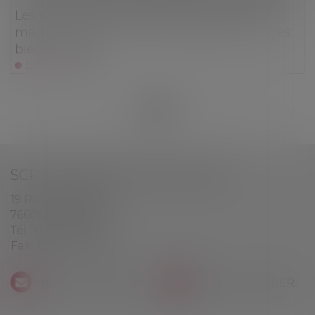
Les stock-options attribuées à un époux
marié sous la communauté légale sont des
biens propres
Lire la suite
<<
<
...
19
20
21
22
23
24
25
...
>
>>
SCP BEN BOUALI-PAUL-SUZZI
19 Rue du Bastion
76600 LE HAVRE
Tél :
02 35 42 77 71
Fax :
02 35 41 14 84
NOUS CONTACTER
NOUS LOCALISER