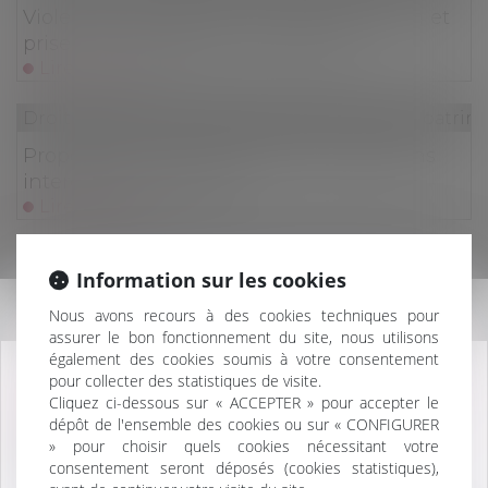
Violences conjugales : quelles protection et
prise en charge pour les victimes ?
Lire la suite
Droit de la famille, des personnes et de leur patri
Proposition visant à faciliter les donations
intergénérationnelles
Lire la suite
Droit de la famille, des personnes et de leur patri
Information sur les cookies
Date d’appréciation de la demande de
Information
Nous avons recours à des cookies techniques pour
prestation compensatoire et conséquence
assurer le bon fonctionnement du site, nous utilisons
de l’appel formé contre le jugement de
également des cookies soumis à votre consentement
divorce
pour collecter des statistiques de visite.
ATTENTION, À COMPTER DU 20 JANVIER 2025,
Lire la suite
Cliquez ci-dessous sur « ACCEPTER » pour accepter le
LE CABINET EST TRANSFÉRÉ À L'ADRESSE :
dépôt de l'ensemble des cookies ou sur « CONFIGURER
19 Rue du Bastion
» pour choisir quels cookies nécessitant votre
Droit de la famille, des personnes et de leur patri
76600 LE HAVRE
consentement seront déposés (cookies statistiques),
Clauses testamentaires ambiguës et droit de