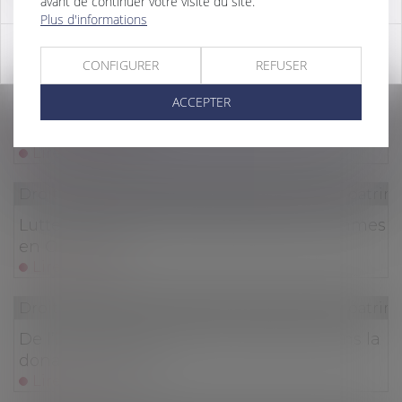
avant de continuer votre visite du site.
se défendre des héritiers
Plus d'informations
Lire la suite
OK
CONFIGURER
REFUSER
Droit de la famille, des personnes et de leur patri
ACCEPTER
Divorce et pension alimentaire : tout ce que
vous devez savoir
Lire la suite
Droit de la famille, des personnes et de leur patri
Lutter contre les violences faites aux femmes
en Outre-mer
Lire la suite
Droit de la famille, des personnes et de leur patri
De l’importance du rôle du donateur dans la
donation-partage
Lire la suite