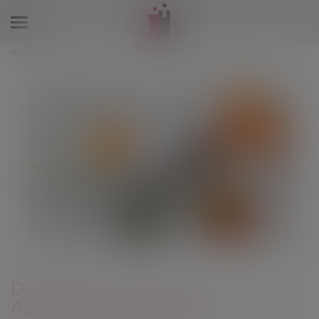
Ouvrir
le
Vous êtes ici :
Accueil
menu
Divorce et pension alimentaire : tout ce que vous devez savoir
DIVORCE ET PENSION
ALIMENTAIRE : TOUT CE QUE