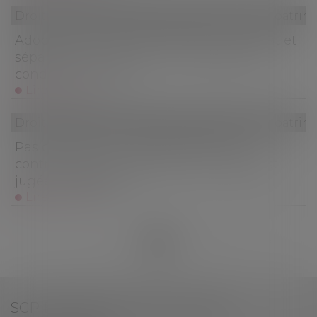
Droit de la famille, des personnes et de leur patri
Adoption plénière de l’enfant du conjoint et
séparation du couple : strict respect des
conditions de la loi
Lire la suite
Droit de la famille, des personnes et de leur patri
Pas de créance si la présomption de
contribution aux charges du mariage est
jugée irréfragable
Lire la suite
<<
<
...
22
23
24
25
26
27
28
...
>
>>
SCP BEN BOUALI-PAUL-SUZZI