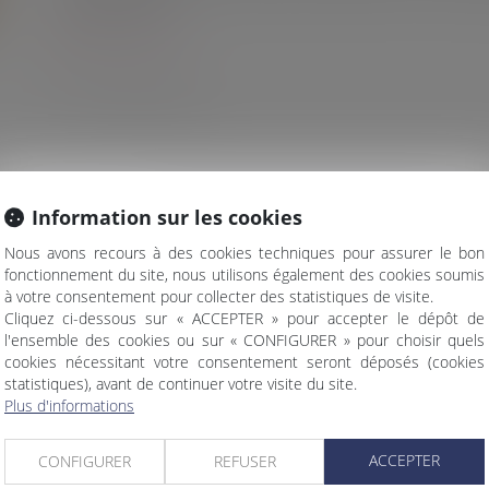
case impôts...
Lire la suite
Information
Information sur les cookies
/
Filiation
Droit de la famille, des personnes et de leur patrimoine
Nous avons recours à des cookies techniques pour assurer le bon
fonctionnement du site, nous utilisons également des cookies soumis
La fiscalité des successions : un
ATTENTION, À COMPTER DU 20 JANVIER 2025, LE
à votre consentement pour collecter des statistiques de visite.
impôt mal compris et très
CABINET EST TRANSFÉRÉ À L'ADRESSE :
Cliquez ci-dessous sur « ACCEPTER » pour accepter le dépôt de
impopulaire
19 Rue du Bastion
l'ensemble des cookies ou sur « CONFIGURER » pour choisir quels
76600 LE HAVRE
cookies nécessitant votre consentement seront déposés (cookies
Lire la suite
statistiques), avant de continuer votre visite du site.
Plus d'informations
OK
ACCEPTER
CONFIGURER
REFUSER
/
Patrimoine et succession
Droit de la famille, des personnes et de leur patrimoine