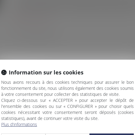
attribué à l’époux la jouissance à titre onéreu
nue-propriété avec son épouse, séparée de biens
Lire la suite
Information
Information sur les cookies
/
Divorce et séparation
Droit de la famille, des personnes et de leur patrimoine
Nous avons recours à des cookies techniques pour assurer le bon
QPC : Légataire universel, indemnité
fonctionnement du site, nous utilisons également des cookies soumis
de réduction et paiement des droits
ATTENTION, À COMPTER DU 20 JANVIER 2025, LE
à votre consentement pour collecter des statistiques de visite.
CABINET EST TRANSFÉRÉ À L'ADRESSE :
de succession
Cliquez ci-dessous sur « ACCEPTER » pour accepter le dépôt de
19 Rue du Bastion
l'ensemble des cookies ou sur « CONFIGURER » pour choisir quels
76600 LE HAVRE
Lire la suite
cookies nécessitant votre consentement seront déposés (cookies
statistiques), avant de continuer votre visite du site.
Plus d'informations