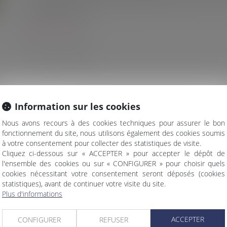
plus tard. Enfant finalement reconnu par un a
même année...
Lire la suite
Information
Information sur les cookies
Nous avons recours à des cookies techniques pour assurer le bon
(NPU) Droit de la famille
fonctionnement du site, nous utilisons également des cookies soumis
Le juge peut-il limiter le droit de
ATTENTION, À COMPTER DU 20 JANVIER 2025, LE
à votre consentement pour collecter des statistiques de visite.
CABINET EST TRANSFÉRÉ À L'ADRESSE :
visite et d'hébergement sans motif
Cliquez ci-dessous sur « ACCEPTER » pour accepter le dépôt de
19 Rue du Bastion
grave ?
l'ensemble des cookies ou sur « CONFIGURER » pour choisir quels
76600 LE HAVRE
cookies nécessitant votre consentement seront déposés (cookies
statistiques), avant de continuer votre visite du site.
Lire la suite
Plus d'informations
OK
ACCEPTER
CONFIGURER
REFUSER